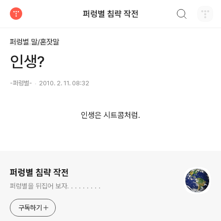
검색하기
퍼렁별 침략 작전
티스토리
퍼렁별 말/혼잣말
인생?
-퍼렁별-
2010. 2. 11. 08:32
인생은 시트콤처럼.
로그 정보
퍼렁별 침략 작전
퍼렁별을 뒤집어 보자. . . . . . . . .
구독하기