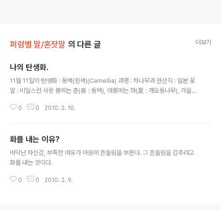
더보기
퍼렁별 말/혼잣말
의 다른 글
나의 탄생화.
글 내용
11월 11일의 탄생화 : 동백(흰색)(Camellia) 과명 : 차나무과 원산지 : 일본 꽃
말 : 비밀스런 사랑 봄에는 춘(春 : 동백), 여름에는 하(夏 : 개오동나무), 가을에
는 추(秋 : 가래나무), 겨울에는 종(棕 : 종엽). 동백이란 봄을 대표하는 꽃. 동백
0
0
2010. 2. 10.
이 유럽에 소개된 것은 17세기. 지금은 세계 각지에 아름다운 '카멜리아 가든'이
있습니다. 유명한 것은 캘리포니아의 헌팅턴 가든. 난대성 상록나무로 마력이
있다고 믿어져 왔습니다. 눈처럼 하얗고 향기가 없어서 '순결'의 상징이기도 합
화를 내는 이유?
니다.
글 내용
바닥난 자신감, 부족한 여유가 마음에 흔들림을 부른다. 그 흔들림을 감추려고
화를 내는 것이다.
0
0
2010. 2. 9.